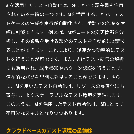
AIを活用したテスト自動化は、SEにとって現在最も注目
役割
されている技術の一つです。AIを活用することで、テス
テスト計画の策定と管理
トケースの生成や実行が自動化され、手動での作業を大
テスト自動化の導入と運用
幅に削減できます。例えば、AIがコードの変更箇所を分
品質保証とテストの統合
析し、その影響を受ける部分のテストを自動的に選定す
テスト環境の構築と維持
ることができます。これにより、迅速かつ効率的にテス
リスクベースのテスト戦略
トを行うことが可能です。また、AIはテスト結果の解析
にも活用され、異常検知やパターン認識を行うことで、
テストチームとのコミュニケーションとコ
潜在的なバグを早期に発見することができます。さら
ラボレーション
に、AIを用いたテスト自動化は、リソースの最適化にも
最新のテストツールとSEの活用法
寄与し、よりスケーラブルなテスト環境を実現します。
テスト管理ツールの選定基準
このように、AIを活用したテスト自動化は、SEにとって
パフォーマンステストツールの効果的な活
不可欠なスキルとなりつつあります。
用方法
セキュリティテストツールの利用法
クラウドベースのテスト環境の最前線