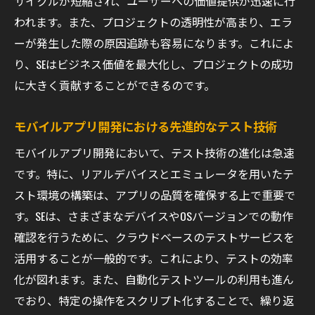
サイクルが短縮され、ユーザーへの価値提供が迅速に行
リスクベースのテストケース設計
われます。また、プロジェクトの透明性が高まり、エラ
データ駆動テストケースの作成
ーが発生した際の原因追跡も容易になります。これによ
り、SEはビジネス価値を最大化し、プロジェクトの成功
境界値分析とテストケース設計
に大きく貢献することができるのです。
ユーザーストーリーに基づくテストケース
自動化を前提としたテストケース設計
モバイルアプリ開発における先進的なテスト技術
相互作用テストケースの設計法
モバイルアプリ開発において、テスト技術の進化は急速
テスト技術の未来像とSEが今から準備すべきこ
です。特に、リアルデバイスとエミュレータを用いたテ
と
スト環境の構築は、アプリの品質を確保する上で重要で
AIと機械学習が変えるテストの未来
す。SEは、さまざまなデバイスやOSバージョンでの動作
IoTデバイスのテスト戦略
確認を行うために、クラウドベースのテストサービスを
5G時代のテスト技術動向
活用することが一般的です。これにより、テストの効率
ブロックチェーンのテスト課題と解決策
化が図れます。また、自動化テストツールの利用も進ん
でおり、特定の操作をスクリプト化することで、繰り返
量子コンピューティングとテスト技術