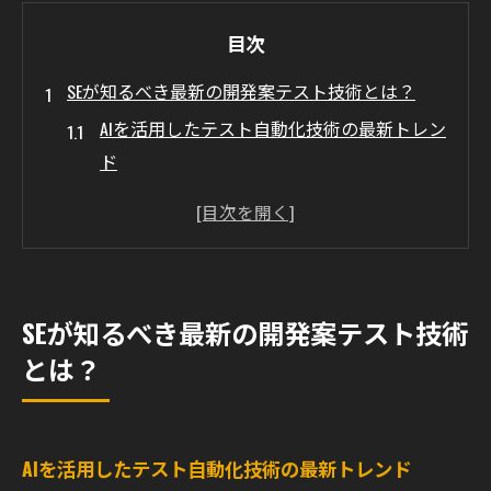
目次
SEが知るべき最新の開発案テスト技術とは？
AIを活用したテスト自動化技術の最新トレン
ド
クラウドベースのテスト環境の最前線
継続的インテグレーションと継続的デリバ
リー（CI/CD）の重要性
モバイルアプリ開発における先進的なテス
SEが知るべき最新の開発案テスト技術
ト技術
とは？
セキュリティテストの最新手法とツール
マイクロサービスアーキテクチャのテスト
戦略
AIを活用したテスト自動化技術の最新トレンド
効率的なテストプロセスを確立するためのSEの