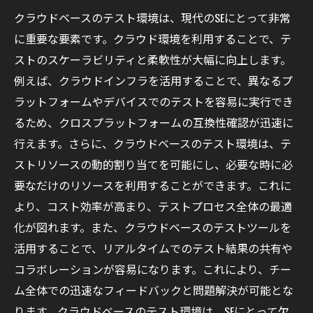
コードカバレッジツールの導入と評価
クラウドベースのテスト環境は、現代のSEにとって非常
モバイルテストツールの最適な利用方法
に重要な要素です。クラウド環境を利用することで、テ
クラウドネイティブなテストツールの活用
ストのスケーラビリティと柔軟性が大幅に向上します。
テスト技術の進化とSEが注目すべきポイント
例えば、クラウドインフラを活用することで、異なるプ
ラットフォームやデバイスでのテストを容易に実行でき
DevOpsとテストの融合
るため、クロスプラットフォームの互換性確認が迅速に
シフトレフトテストの重要性
行えます。さらに、クラウドベースのテスト環境は、テ
AIと機械学習によるテストの未来
ストリソースの動的割り当てを可能にし、必要な時に必
オープンソーステストツールの進化
要なだけのリソースを利用することができます。これに
マルチプラットフォームテストの重要性
より、コスト効率が高まり、テストプロセス全体の最適
ユーザー体験（UX）テストの進化
化が図れます。また、クラウドベースのテストツールを
SEがプロジェクト成功に導くためのテスト技術
活用することで、リアルタイムでのテスト結果の共有や
テストドリブン開発（TDD）の実践
コラボレーションが容易になります。これにより、チー
ム全体での迅速なフィードバックと問題解決が可能とな
ビヘイビア駆動開発（BDD）の導入
ります。クラウドベースのテスト環境は、SEにとって欠