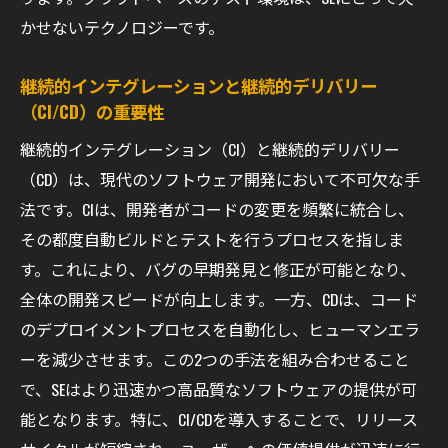
アジャイルテスト手法の取り入れ方
かせないテクノロジーです。
プロジェクトリスク管理とテスト
テストの継続的な改善プロセス
継続的インテグレーションと継続的デリバリー
プロジェクトの早期検出と問題解決
（CI/CD）の重要性
最新のテスト方法論を取り入れるためのSEの心
継続的インテグレーション（CI）と継続的デリバリー
得
（CD）は、現代のソフトウェア開発において不可欠な手
継続的な学習とスキルアップの重要性
法です。CIは、開発者がコードの変更を頻繁に統合し、
業界標準とベストプラクティスの理解
その都度自動ビルドとテストを行うプロセスを指しま
す。これにより、バグの早期発見と修正が可能となり、
テスト手法のカスタマイズと適応
全体の開発スピードが向上します。一方、CDは、コード
チーム全体のテスト意識の向上
のデプロイメントプロセスを自動化し、ヒューマンエラ
フィードバックループの確立
ーを減少させます。この2つの手法を組み合わせること
技術トレンドの継続的なフォロー
で、SEはより迅速かつ高品質なソフトウェアの提供が可
SEが知っておきたい最新のテストケース設計技
能となります。特に、CI/CDを導入することで、リリース
術