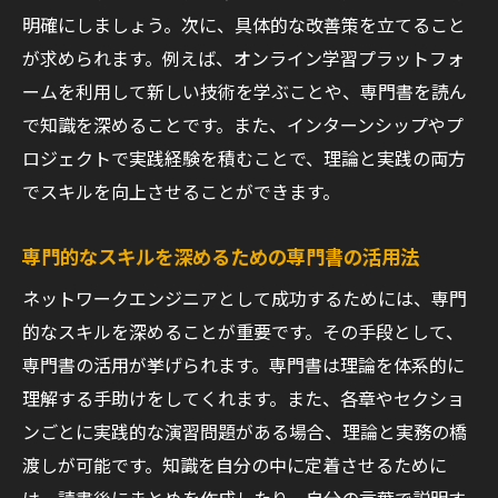
実務に役立つスキルの優先順位づけ
明確にしましょう。次に、具体的な改善策を立てること
が求められます。例えば、オンライン学習プラットフォ
成功事例から学べるネットワークエンジニ
ームを利用して新しい技術を学ぶことや、専門書を読ん
アの戦略
で知識を深めることです。また、インターンシップやプ
継続的な学びを支える習慣化の方法
ロジェクトで実践経験を積むことで、理論と実践の両方
ネットワークエンジニアが避けたいスキル停滞
でスキルを向上させることができます。
の罠
現場での成長を阻む要因を把握する
専門的なスキルを深めるための専門書の活用法
スキル停滞を打破するための柔軟な思考法
ネットワークエンジニアとして成功するためには、専門
成長の障害となる業務外の要因を解消する
的なスキルを深めることが重要です。その手段として、
過去の成功に頼らず新たな挑戦を続ける方
専門書の活用が挙げられます。専門書は理論を体系的に
法
理解する手助けをしてくれます。また、各章やセクショ
定期的なスキルチェックで停滞を防ぐ
ンごとに実践的な演習問題がある場合、理論と実務の橋
業界の変化に乗り遅れないための対策
渡しが可能です。知識を自分の中に定着させるために