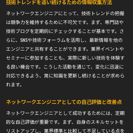
技術トレンドを追い続けるための情報収集方法
フィードバックを活かしたスキル改善策
ネットワークエンジニアにとって、技術トレンドの把握
企業文化を学ぶことで得られる社会人とし
は競争力を維持するために不可欠です。まず、専門誌や
ての視点
技術ブログを定期的にチェックすることが基本です。さ
ネットワークエンジニアとしてのプロジェ
らに、SNSや技術フォーラムを活用し、最新情報を他の
クト参画体験
エンジニアと共有することができます。業界イベントや
インターンシップがキャリアに与える長期
セミナーに参加することも、実際に新しい技術を体験す
的な影響
る良い機会です。こうした活動を通じて、変化に迅速に
知識とスキルをどう磨く？ネットワークエンジ
対応できるよう、常に知識を更新し続けることが求めら
ニアのための学習戦略
れます。
長所を伸ばし短所を改善するための自己分
析
ネットワークエンジニアとしての自己評価と改善点
目標を設定し効果的に進める学習プラン
ネットワークエンジニアとして成功するためには、定期
勉強の合間に取り入れる効率アップのテク
的な自己評価が重要です。まず、自身のスキルセットを
ニック
リストアップし、業界標準と比較して不足している点を