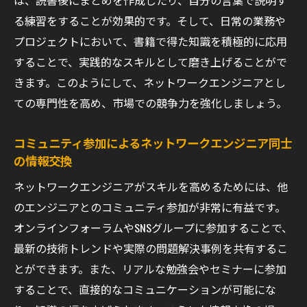
は、読書後にまとめを作成したり、自分の言葉で説明す
市場で勝つネットワークエンジニアのための学
る練習をすることが効果的です。そして、日常の業務や
びの秘訣
プロジェクトにおいて、書籍で得た知識を積極的に応用
新たな技術を市場で活かすための学び方
することで、実践的なスキルとして磨き上げることがで
競合との差別化を図るための独自性創出
きます。このようにして、ネットワークエンジニアとし
市場の需要に応じたスキルセットの構築
ての専門性を高め、市場での競争力を強化しましょう。
常に市場価値を高めるためのスキルアップ
法
コミュニティ参加によるネットワークエンジニア同士
顧客のニーズに応えるための学習アプロー
の情報交換
チ
ネットワークエンジニアがスキルを高めるためには、他
成果を市場で発揮するためのマインドセッ
のエンジニアとのコミュニティ参加が非常に有益です。
ト
オンラインフォーラムやSNSグループに参加することで、
実践から学ぶネットワークエンジニアとしての
最新の技術トレンドや実際の問題解決事例を共有するこ
成長術
とができます。また、リアルな勉強会やセミナーに参加
することで、直接的なコミュニケーションが可能にな
日常業務を学びの場に変えるアプローチ