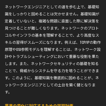
ジニア同士の情報交換
ネットワークエンジニアとしての道を歩む上で、基礎知
資格取得で技術力証明ネットワークエンジニア
識をしっかりと固めることは欠かせません。基礎知識が
のキャリアアップ
定着していないと、複雑な問題に直面した際に解決策を
資格取得がネットワークエンジニアに与え
見つけることが難しくなります。ネットワークのプロト
る利点
コルやインフラの基本を理解することで、より高度なス
人気の資格とその難易度
キルの習得がスムーズになります。例えば、TCP/IPの動作
資格勉強を効率的に進めるためのスケジュ
原理やOSI参照モデルを理解することは、ネットワーク設
ール管理
計やトラブルシューティングにおいて重要な役割を果た
試験対策としての実務経験の価値
します。また、ネットワークセキュリティの基礎を知る
合格者の声から学ぶ効率的な勉強法
ことで、脅威からシステムを守る力を培うことができま
す。このように、基礎知識を徹底的に固めることが、ネ
資格取得後のキャリアパスと新たなチャレ
ットワークエンジニアとしての土台を築く鍵となりま
ンジ
す。
オンライン学習で効率的にスキルを磨くネット
ワークエンジニアの道
業界の変化に対応するための学習計画