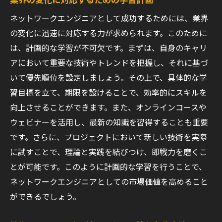
オンライン学習プラットフォームの選び方
ネットワークエンジニアとして成功するためには、業界
自己学習のモチベーションを維持する方法
の変化に迅速に対応する力が求められます。このために
視覚的コンテンツを活用した学びの効果
は、計画的な学習が不可欠です。まずは、自身のキャリ
オンラインとオフラインを組み合わせたハ
アにおいて重要な技術やトレンドを把握し、それに基づ
イブリッド学習法
いて優先順位を設定しましょう。その上で、具体的な学
仲間と学ぶオンラインコミュニティの活用
習目標を立て、期限を設けることで、効率的にスキルを
法
向上させることができます。また、オンラインコースや
学びの成果を確認するためのオンラインテ
ウェビナーを活用し、最新の知識を習得することも重要
ストの活用
です。さらに、プロジェクトにおいて新しい技術を実際
インターンシップ活用実践経験で競争力を高め
に試すことで、理論と実践を結びつけ、即戦力を磨くこ
るネットワークエンジニア
とが可能です。このように計画的な学習を行うことで、
ネットワークエンジニアとしての市場価値を高めること
インターンシップの選び方と参加のメリッ
ができるでしょう。
ト
実践経験を通じて学ぶ業務の流れ