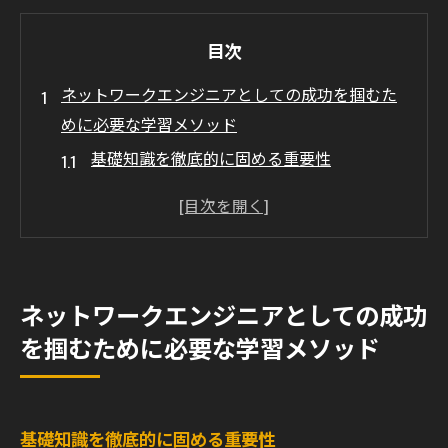
目次
ネットワークエンジニアとしての成功を掴むた
めに必要な学習メソッド
基礎知識を徹底的に固める重要性
業界の変化に対応するための学習計画
技術トレンドを追い続けるための情報収集
方法
ネットワークエンジニアとしての自己評価
ネットワークエンジニアとしての成功
と改善点
を掴むために必要な学習メソッド
専門的なスキルを深めるための専門書の活
用法
コミュニティ参加によるネットワークエン
基礎知識を徹底的に固める重要性