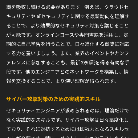
クラウドセキュリティ認証の取得とその意
識を吸収し続ける必要があります。例えば、クラウドセ
義
キュリティやIoTセキュリティに関する最新動向を理解す
データ保護におけるクラウドの役割
ることで、より効果的なセキュリティ対策を講じること
ハイブリッドクラウド戦略のセキュリティ
が可能です。オンラインコースや専門書籍を活用し、定
管理
期的に自己学習を行うことで、日々進化する脅威に対応
する力を養いましょう。また、業界のイベントやカンフ
クラウドインフラの継続的なモニタリング
ァレンスに参加することも、最新の知識を得る有効な手
手法
段です。他のエンジニアとのネットワークを構築し、情
IoTセキュリティの進化とセキュリティエンジニ
報を交換することで、より深い理解が得られます。
アに求められる役割
IoT技術の進化とセキュリティの課題
サイバー攻撃対策のための実践的スキル
IoTデバイスにおける脆弱性の特定
セキュリティエンジニアが求められるのは、理論だけで
IoTセキュリティの基礎を学ぶためのリソー
なく実践的なスキルです。サイバー攻撃は日々高度化し
ス
ており、それに対抗するためには即戦力となるスキルセ
モノのインターネットにおけるデータ保護