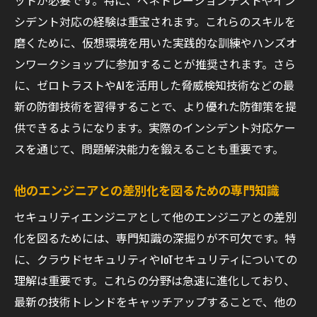
ットが必要です。特に、ペネトレーションテストやイン
戦略
シデント対応の経験は重宝されます。これらのスキルを
IoTネットワークの安全性を確保する方法
磨くために、仮想環境を用いた実践的な訓練やハンズオ
セキュリティエンジニアとしてのIoT知識の
ンワークショップに参加することが推奨されます。さら
拡充
に、ゼロトラストやAIを活用した脅威検知技術などの最
セキュリティエンジニアのキャリアアップに役
新の防御技術を習得することで、より優れた防御策を提
立つ具体的事例
供できるようになります。実際のインシデント対応ケー
スを通じて、問題解決能力を鍛えることも重要です。
セキュリティプロジェクトの成功事例分析
キャリアチェンジを成功させたエンジニア
他のエンジニアとの差別化を図るための専門知識
の体験談
セキュリティエンジニアとして他のエンジニアとの差別
実務経験を活かしたスキルアップの方法
化を図るためには、専門知識の深掘りが不可欠です。特
新しいセキュリティ技術の導入事例
に、クラウドセキュリティやIoTセキュリティについての
クロスドメインの経験がキャリアに与える
理解は重要です。これらの分野は急速に進化しており、
影響
最新の技術トレンドをキャッチアップすることで、他の
自己研鑽と市場価値向上の成功事例