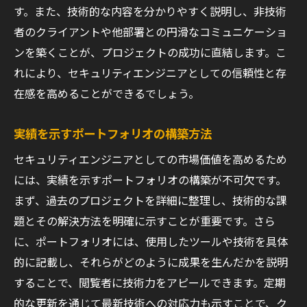
ュリティの比較
す。また、技術的な内容を分かりやすく説明し、非技術
セキュリティ認証の種類とそれぞれのメリ
者のクライアントや他部署との円滑なコミュニケーショ
ット
ンを築くことが、プロジェクトの成功に直結します。こ
プログラミングスキルとセキュリティスキ
れにより、セキュリティエンジニアとしての信頼性と存
ルの相乗効果
在感を高めることができるでしょう。
業界別に求められるセキュリティスキル
実績を示すポートフォリオの構築方法
継続的なスキルアップがもたらす市場価値
の向上
セキュリティエンジニアとしての市場価値を高めるため
には、実績を示すポートフォリオの構築が不可欠です。
セキュリティエンジニアが直面する現代の課題
まず、過去のプロジェクトを詳細に整理し、技術的な課
にどう対応するか
題とその解決方法を明確に示すことが重要です。さら
サイバー攻撃のトレンドとその対応策
に、ポートフォリオには、使用したツールや技術を具体
複雑化するシステムに対するセキュリティ
的に記載し、それらがどのように成果を生んだかを説明
管理
することで、閲覧者に技術力をアピールできます。定期
新たなセキュリティ脅威への迅速な対応
的な更新を通じて最新技術への対応力も示すことで、ク