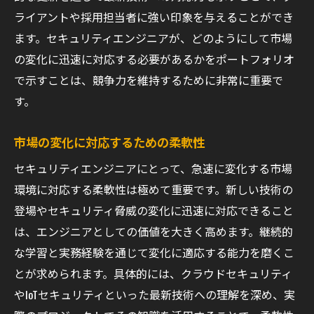
デジタルトランスフォーメーションとセキ
ライアントや採用担当者に強い印象を与えることができ
ュリティの課題
ます。セキュリティエンジニアが、どのようにして市場
AI技術がセキュリティに与える影響
の変化に迅速に対応する必要があるかをポートフォリオ
グローバルなセキュリティ標準への適応
で示すことは、競争力を維持するために非常に重要で
す。
セキュリティエンジニアとして企業から信頼さ
れるために
市場の変化に対応するための柔軟性
信頼構築のためのコミュニケーション戦略
セキュリティエンジニアにとって、急速に変化する市場
セキュリティポリシーの透明性と実行力
環境に対応する柔軟性は極めて重要です。新しい技術の
データ漏洩対策の徹底とその成果
登場やセキュリティ脅威の変化に迅速に対応できること
顧客データを守るためのベストプラクティ
は、エンジニアとしての価値を大きく高めます。継続的
ス
な学習と実務経験を通じて変化に適応する能力を磨くこ
企業文化におけるセキュリティ認識の向上
とが求められます。具体的には、クラウドセキュリティ
セキュリティプロジェクトにおける効果的
やIoTセキュリティといった最新技術への理解を深め、実
な報告方法