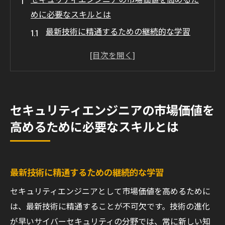
めに必要なスキルとは
最新技術に精通するための継続的な学習
サイバー攻撃対策のための実践的スキル
他のエンジニアとの差別化を図るための専
門知識
コミュニケーション能力とチームワークの
セキュリティエンジニアの市場価値を
重要性
高めるために必要なスキルとは
実績を示すポートフォリオの構築方法
市場の変化に対応するための柔軟性
クラウドセキュリティの重要性を理解しよう
最新技術に精通するための継続的な学習
クラウド技術の基礎と導入の利点
セキュリティエンジニアとして市場価値を高めるために
クラウド環境におけるセキュリティリスク
は、最新技術に精通することが不可欠です。技術の進化
の認識
が早いサイバーセキュリティの分野では、常に新しい知