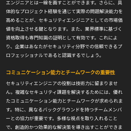
エンジニアとは一線を画すことができます。さらに、具
セキュリティ分野で成功するための鍵を探る
体的なプロジェクト経験を通じて実際の問題解決能力を
成功するためのセキュリティ戦略の構築
高めることが、セキュリティエンジニアとしての市場価
業界トレンドを活かしたキャリア設計
値を向上させる鍵となります。また、業界標準に基づく
資格取得も専門知識の証明として有効です。これによ
セキュリティ文化の醸成と組織の役割
り、企業はあなたがセキュリティ分野での信頼できるプ
リーダーシップと意思決定の重要性
ロフェッショナルであると認識するでしょう。
新技術の採用とリスクマネジメント
システム全体のセキュリティを強化する方
コミュニケーション能力とチームワークの重要性
法
セキュリティエンジニアの役割は技術力に留まりませ
市場価値を高めるためのセキュリティエンジニ
ん。複雑なセキュリティ課題を解決するためには、優れ
アのスキル比較
たコミュニケーション能力とチームワークが求められま
クラウドセキュリティとオンプレミスセキ
す。特に、異なるバックグラウンドを持つチームメンバ
ュリティの違い
ーとの協力が重要です。多様な視点を取り入れること
IoTセキュリティと従来のネットワークセキ
で、創造的かつ効果的な解決策を導き出すことができま