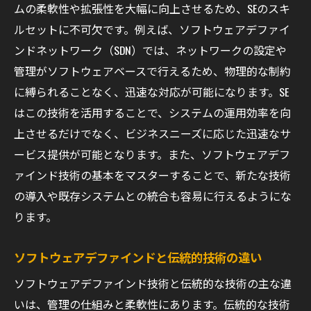
ムの柔軟性や拡張性を大幅に向上させるため、SEのスキ
柔軟性とスケーラビリティの向上
ルセットに不可欠です。例えば、ソフトウェアデファイ
セキュリティ強化の方法
ンドネットワーク（SDN）では、ネットワークの設定や
運用自動化による効果
管理がソフトウェアベースで行えるため、物理的な制約
に縛られることなく、迅速な対応が可能になります。SE
ビジネスにおける競争力の強化
はこの技術を活用することで、システムの運用効率を向
プロジェクトへの応用SEが活かすソフトウェア
上させるだけでなく、ビジネスニーズに応じた迅速なサ
デファインド
ービス提供が可能となります。また、ソフトウェアデフ
プロジェクトにおける導入ステップ
ァインド技術の基本をマスターすることで、新たな技術
具体的な応用シナリオの紹介
の導入や既存システムとの統合も容易に行えるようにな
プロジェクト管理への影響
ります。
ソフトウェアデファインドを活用したプロ
セス改善
ソフトウェアデファインドと伝統的技術の違い
ケーススタディを通じた実践的学び
ソフトウェアデファインド技術と伝統的な技術の主な違
成功事例とその要因分析
いは、管理の仕組みと柔軟性にあります。伝統的な技術