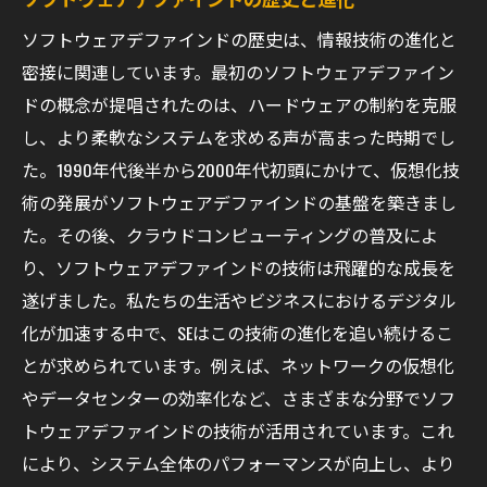
上級者向けの専門的アドバイス
ソフトウェアデファインドの歴史は、情報技術の進化と
技術選定のためのチェックリスト
密接に関連しています。最初のソフトウェアデファイン
導入のためのベストプラクティス
ドの概念が提唱されたのは、ハードウェアの制約を克服
技術コミュニティでの情報収集
し、より柔軟なシステムを求める声が高まった時期でし
た。1990年代後半から2000年代初頭にかけて、仮想化技
トラブルシューティングの基本
術の発展がソフトウェアデファインドの基盤を築きまし
ソフトウェアデファインドの実践的な学び方と
た。その後、クラウドコンピューティングの普及によ
SEとしての成長
り、ソフトウェアデファインドの技術は飛躍的な成長を
オンラインでの学習リソース紹介
遂げました。私たちの生活やビジネスにおけるデジタル
実践的な経験を積むための方法
化が加速する中で、SEはこの技術の進化を追い続けるこ
反復練習とその効果
とが求められています。例えば、ネットワークの仮想化
技術者同士の協力とシナジー
やデータセンターの効率化など、さまざまな分野でソフ
成功体験の共有とフィードバック
トウェアデファインドの技術が活用されています。これ
により、システム全体のパフォーマンスが向上し、より
継続的な学びの重要性