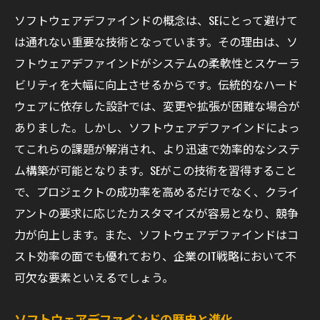
業界ネットワークの活用法
ソフトウェアデファインドの概念は、SEにとって避けて
セミナーや会議への参加の意義
は通れない重要な技術となっています。その理由は、ソ
フリーランスとしての新たな可能性
フトウェアデファインドがシステムの柔軟性とスケーラ
SEの視点で考えるソフトウェアデファインドの
ビリティを大幅に向上させるからです。伝統的なハード
未来
ウェアに依存した設計では、変更や拡張が困難な場合が
技術の進化予測とその影響
ありました。しかし、ソフトウェアデファインドによっ
新たな技術トレンドの紹介
てこれらの課題が解消され、より迅速で効率的なシステ
AIとソフトウェアデファインドの融合
ム構築が可能となります。SEがこの技術を習得すること
で、プロジェクトの成功率を高めるだけでなく、クライ
未来のプロジェクトにおける役割
アントの要求に応じたカスタマイズが容易となり、競争
次世代SEに求められるスキルセット
力が向上します。また、ソフトウェアデファインドはコ
環境変化に対応するための戦略
スト効率の面でも優れており、企業のIT戦略において不
新しい技術としてのソフトウェアデファインド
可欠な要素といえるでしょう。
SEのためのガイド
初心者向けのステップバイステップガイド
ソフトウェアデファインドの歴史と進化