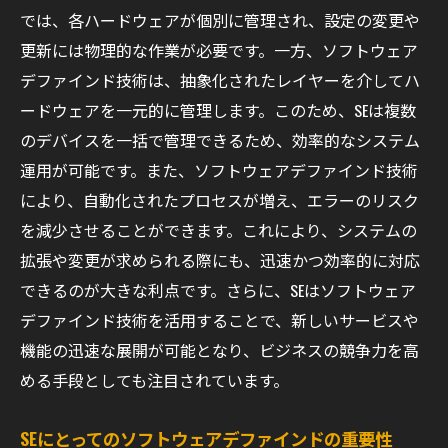
実際の事例で見るソフトウェアデファインドの
では、各ハードウェアが個別に管理され、設定の変更や
効果的な活用法
更新には物理的な作業が必要です。一方、ソフトウェア
デファインド技術は、抽象化されたレイヤーを介してハ
業界別の成功事例紹介
ードウェアを一元的に管理します。このため、SEは複数
中小企業での活用事例
のデバイスを一括で管理できるため、効率的なシステム
大企業における導入と成果
運用が可能です。また、ソフトウェアデファインド技術
教育機関でのユースケース
により、自動化されたプロセスが増え、エラーのリスク
医療分野での応用例
を減少させることができます。これにより、システムの
公共セクターでの実施事例
拡張や変更が求められる際にも、迅速かつ効率的に対応
ソフトウェアデファインドでキャリアを飛躍さ
できるのが大きな利点です。さらに、SEはソフトウェア
せるためのヒント
デファインド技術を活用することで、新しいサービスや
スキルアップのために活用すべきリソース
機能の迅速な展開が可能となり、ビジネスの競争力を高
める手段としても注目されています。
キャリアパスの計画と実行
専門知識を深める方法
SEにとってのソフトウェアデファインドの重要性