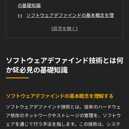
の基礎知識
ソフトウェアデファインドの基本概念を理
解する
ソフトウェアデファインドと伝統的技術の
違い
SEにとってのソフトウェアデファインドの
ソフトウェアデファインド技術とは何
重要性
かSE必見の基礎知識
ソフトウェアデファインドの歴史と進化
基本用語とその意味を把握する
導入前に知っておきたい基本ポイント
ソフトウェアデファインドの基本概念を理解する
SEが知るべきソフトウェアデファインドのメリ
ソフトウェアデファインド技術とは、従来のハードウェ
ットと利点
ア依存のネットワークやストレージの管理を、ソフトウ
システム効率化への貢献
ェアを通じて行う手法を指します。この技術は、システ
コスト削減とリソース最適化