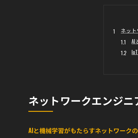
ネット
A
I
自
ネ
デ
次
ネットワークエンジニ
クラウ
ハ
ク
AIと機械学習がもたらすネットワーク