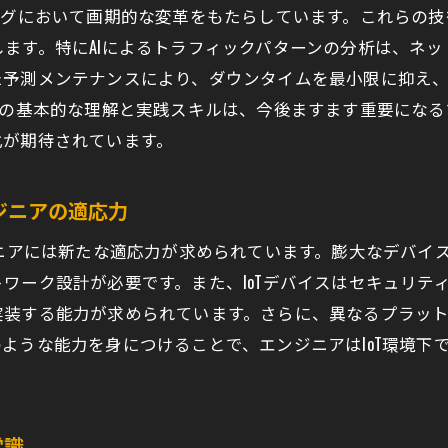
ラウドネイティブアプリケーションの普及が及ぼす影響
ングにおいて画期的な変革をもたらしています。これらの
ラウドリソースの最適化とコスト管理のポイント
ます。特にAIによるトラフィックパターンの分析は、ネ
ラウドサービスプロバイダーとの連携強化法
た予測メンテナンスにより、ダウンタイムを最小限に抑え
ッジコンピューティング時代のネットワークエンジニアの
習の基本的な理解と実践スキルは、今後ますます重要にな
化が期待されています。
リティ対策の重要性とネットワークエンジニアに求められ
ロトラストセキュリティモデルの実践
ジニアの適応力
ータ漏洩防止のための最新技術
イバー攻撃に備えるネットワーク防御策
ジニアには新たな適応力が求められています。膨大なデバイ
たな脅威に対するプロアクティブなセキュリティ戦略
ワーク設計が必要です。また、IoTデバイスはセキュリテ
実装する能力が求められています。さらに、異なるプラッ
キュリティインシデントの迅速な対応方法
ような能力を身につけることで、エンジニアはIoT環境下
ットワークエンジニアが持つべきセキュリティ認証
活躍するネットワークエンジニアの具体的なスキルセット
ットワークエンジニアに必要な資格とその取得方法
常識