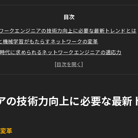
目次
ワークエンジニアの技術力向上に必要な最新トレンドとは
Iと機械学習がもたらすネットワークの変革
oT時代に求められるネットワークエンジニアの適応力
動化の進展とネットワーク管理の新常識
ットワーク仮想化技術の進化とその影響
ータ分析でネットワークパフォーマンスを最適化する方法
世代通信技術の展望とネットワークエンジニアの役割
アの技術力向上に必要な最新
ドコンピューティングの進化がネットワークエンジニアに
イブリッドクラウド環境でのネットワーク設計
ラウドセキュリティの最前線とネットワークエンジニア
の変革