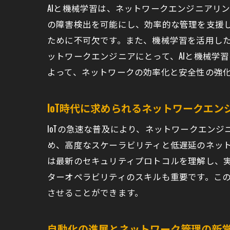
ク
AIと機械学習は、ネットワークエンジニアリ
ク
の障害検出を可能にし、効率的な管理を支援し
ク
ために不可欠です。また、機械学習を活用し
エ
ットワークエンジニアにとって、AIと機械学
よって、ネットワークの効率化と安全性の強
セキュ
ゼ
IoT時代に求められるネットワークエン
デ
サ
IoTの急速な普及により、ネットワークエン
新
め、高度なスケーラビリティと低遅延のネット
は最新のセキュリティプロトコルを理解し、
セ
ターオペラビリティのスキルも重要です。この
ネ
させることができます。
業界で
ネ
自動化の進展とネットワーク管理の新