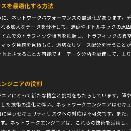
ャリアパスを広げるための自己啓発法
ンスを最適化する方法
ーダーシップスキルの育成と活用
つに、ネットワークパフォーマンスの最適化があります。
ットワークエンジニアとしての評価を高める方法
られる膨大なデータを分析して、遅延やボトルネックの原
ンタリングとネットワーキングの重要性
タイムでのトラフィック傾向を把握し、トラフィックの異
フィック負荷を見積もり、適切なリソース配分を行うこと
術ブログやフォーラムへの積極的な参加
を向上させることが可能です。データ分析を駆使して、よ
ャリアアップに必要な業界動向の把握
ワークエンジニアのための最新技術習得ガイド
ンライン講座でスキルを磨く方法
エンジニアの役割
術カンファレンスやセミナーの活用法
アにとって新たな機会と挑戦をもたらしています。5GやWi
ットワークエンジニアのためのおすすめ書籍紹介
うした技術の進化に伴い、ネットワークエンジニアはセキ
ープンソースプロジェクトへの貢献とそのメリット
増加に伴うセキュリティリスクへの対応は不可欠です。また
内研修プログラムの効果的な利用法
ます。ネットワークエンジニアは、これらの技術を活用し
務で役立つハンズオントレーニングの選び方