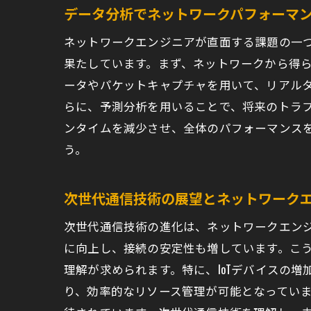
キ
データ分析でネットワークパフォーマ
リ
ネットワークエンジニアが直面する課題の一
ネ
果たしています。まず、ネットワークから得
メ
ータやパケットキャプチャを用いて、リアル
らに、予測分析を用いることで、将来のトラ
技
ンタイムを減少させ、全体のパフォーマンス
キ
う。
ネット
オ
次世代通信技術の展望とネットワーク
技
次世代通信技術の進化は、ネットワークエンジニ
ネ
に向上し、接続の安定性も増しています。こ
オ
理解が求められます。特に、IoTデバイスの
社
り、効率的なリソース管理が可能となってい
実