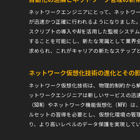
問
ネットワークエンジニアにとって、ネットワ
効
が迅速かつ正確に行われるようになりました
ソ
スクリプトの導入やAIを活用した監視システ
プ
することを可能にし、新たな常識として業界
ネ
求められ、これがキャリアの新たなステップ
ネット
5
ネットワーク仮想化技術の進化とその
W
ネットワーク仮想化技術は、物理的制約から
S
ットワークエンジニアは新しいサービスの迅
ネ
（SDN）やネットワーク機能仮想化（NFV
仮
ルセットの習得を必要とし、仮想化環境の管
ネ
り、より高いレベルのデータ保護を実現して
キャリ