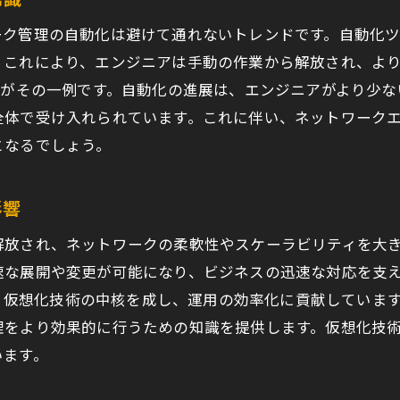
題解決能力を高めるための実践的トレーニング
ーク管理の自動化は避けて通れないトレンドです。自動化
果的なコミュニケーションスキルの習得
。これにより、エンジニアは手動の作業から解放され、よ
フトウェア定義ネットワーク（SDN）の理解と応用
ムがその一例です。自動化の進展は、エンジニアがより少
ロジェクト管理スキルの重要性と実践法
全体で受け入れられています。これに伴い、ネットワーク
ットワークトラブルシューティングのベストプラクティス
となるでしょう。
ワークエンジニアが押さえておくべき最新技術の紹介
Gの登場とそのネットワーク設計への影響
影響
i-Fi 6の特性と導入のメリット
解放され、ネットワークの柔軟性やスケーラビリティを大
D-WANの役割と導入事例
速な展開や変更が可能になり、ビジネスの迅速な対応を支
ットワーク自動化ツールの活用法
）は、仮想化技術の中核を成し、運用の効率化に貢献してい
想ネットワークの構築と管理のポイント
理をより効果的に行うための知識を提供します。仮想化技
ットワークの可観測性向上技術
います。
アアップを目指すネットワークエンジニアへの道筋