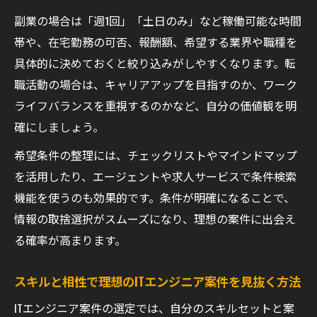
探し方
副業の場合は「週1回」「土日のみ」など稼働可能な時間
スキル別に最適なITエンジニア副業案件を選
帯や、在宅勤務の可否、報酬額、希望する業界や職種を
ぶ方法
具体的に決めておくと絞り込みがしやすくなります。転
未経験から挑戦できるITエンジニア副業のポ
職活動の場合は、キャリアアップを目指すのか、ワーク
イント
ライフバランスを重視するのかなど、自分の価値観を明
確にしましょう。
ITエンジニアとして専門性を伸ばす副業の選
定術
希望条件の整理には、チェックリストやマインドマップ
副業経験でスキルアップに繋がる案件の見
を活用したり、エージェントや求人サービスで条件検索
分け方
機能を使うのも効果的です。条件が明確になることで、
週末や隙間時間にITエンジニア副業を始める方
情報の取捨選択がスムーズになり、理想の案件に出会え
法
る確率が高まります。
ITエンジニア副業を週末に効率良く探すポイ
スキルと相性で理想のITエンジニア案件を見抜く方法
ント
ITエンジニア案件の選定では、自分のスキルセットと案
隙間時間を活用したITエンジニア副業の始め