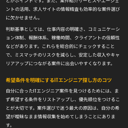
とがポイントです。また、案件紹介サービスやエージェ
副業探しで活用したいITエンジニア向けサー
ントの活用、求人サイトの情報精査も効率的な案件選び
ビス
に欠かせません。
キャリアアップを目指すITエンジニアの最適な
判断基準としては、仕事内容の明確さ、コミュニケーシ
探し方
ョン体制、報酬体系、稼働時間、クライアントの信頼性
キャリアアップ視点で選ぶITエンジニア案件
などがあります。これらを総合的にチェックすること
戦略
で、ミスマッチのリスクを減らし、安定した収入やキャ
ITエンジニア転職活動に活かせる探し方の工
リアアップにつながる案件に出会いやすくなります。
夫
成長できるITエンジニア副業案件の見つけ方
希望条件を明確にするITエンジニア探し方のコツ
エンジニアキャリアを高める案件選びの具
自分に合ったITエンジニア案件を見つけるためには、ま
体策
ず希望する条件をリストアップし、優先順位をつけるこ
ITエンジニアとして年収向上へ繋がる道筋
とが大切です。案件選びで迷う最大の原因は、自分の希
スキルを活かすITエンジニア副業の選び方
望が曖昧なまま情報収集を始めてしまうことにありま
自分の得意分野を活かすITエンジニア副業の
す。