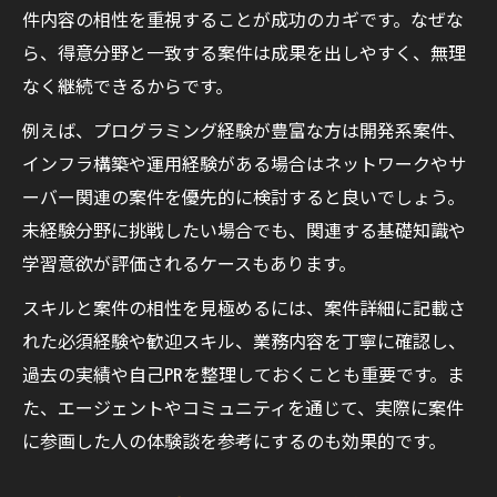
件内容の相性を重視することが成功のカギです。なぜな
方
ら、得意分野と一致する案件は成果を出しやすく、無理
本業と両立可能なITエンジニア案件の特徴
なく継続できるからです。
エンジニア副業週1や土日のみ案件の探し方
例えば、プログラミング経験が豊富な方は開発系案件、
短時間で成果を出すITエンジニア副業戦略
インフラ構築や運用経験がある場合はネットワークやサ
ITエンジニア案件を効率良く見つけるコツ
ーバー関連の案件を優先的に検討すると良いでしょう。
ITエンジニア案件情報を効率的に収集する方
未経験分野に挑戦したい場合でも、関連する基礎知識や
法
学習意欲が評価されるケースもあります。
複数サービスを活用した案件比較の実践法
スキルと案件の相性を見極めるには、案件詳細に記載さ
エンジニア副業やってみた体験談に学ぶ探
れた必須経験や歓迎スキル、業務内容を丁寧に確認し、
し方
過去の実績や自己PRを整理しておくことも重要です。ま
SNSやコミュニティを使ったITエンジニア案
た、エージェントやコミュニティを通じて、実際に案件
件探し
に参画した人の体験談を参考にするのも効果的です。
希望に合うITエンジニア案件を見つける裏技