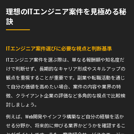
抜く方法
理想のITエンジニア案件を見極める秘
ITエンジニア副業案件の特徴と見極めポイン
訣
ト
副業エンジニアが知るべき失敗しない案件
の選び方
ITエンジニア案件選びに必要な視点と判断基準
副業成功へ導くITエンジニア探し方ガイド
ITエンジニア案件を選ぶ際は、単なる報酬額や知名度だ
副業エンジニアとして失敗しない探し方の
けで判断せず、長期的なキャリア形成やスキルアップの
基本
観点を重視することが重要です。副業や転職活動を通じ
ITエンジニア副業案件の効果的な比較ポイン
て自分の価値を高めたい場合、案件の内容や業界の特
ト
徴、クライアント企業の評価など多角的な視点で比較検
週1や土日限定のITエンジニア案件を狙う方
討しましょう。
法
例えば、Web開発やインフラ構築など自分の経験を活か
エンジニア副業で理想の働き方を実現する
せる分野か、将来的に伸びる業界かどうかを確認するこ
ステップ